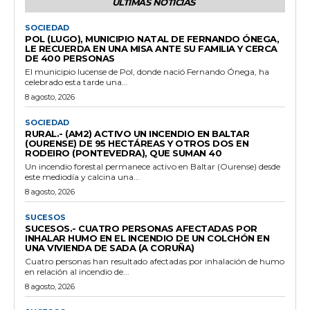
ÚLTIMAS NOTICIAS
SOCIEDAD
POL (LUGO), MUNICIPIO NATAL DE FERNANDO ÓNEGA,
LE RECUERDA EN UNA MISA ANTE SU FAMILIA Y CERCA
DE 400 PERSONAS
El municipio lucense de Pol, donde nació Fernando Ónega, ha
celebrado esta tarde una...
8 agosto, 2026
SOCIEDAD
RURAL.- (AM2) ACTIVO UN INCENDIO EN BALTAR
(OURENSE) DE 95 HECTÁREAS Y OTROS DOS EN
RODEIRO (PONTEVEDRA), QUE SUMAN 40
Un incendio forestal permanece activo en Baltar (Ourense) desde
este mediodía y calcina una...
8 agosto, 2026
SUCESOS
SUCESOS.- CUATRO PERSONAS AFECTADAS POR
INHALAR HUMO EN EL INCENDIO DE UN COLCHÓN EN
UNA VIVIENDA DE SADA (A CORUÑA)
Cuatro personas han resultado afectadas por inhalación de humo
en relación al incendio de...
8 agosto, 2026