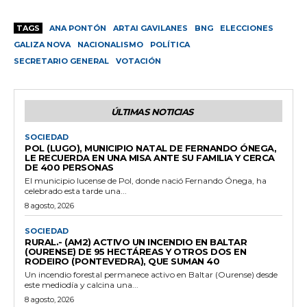
TAGS
ANA PONTÓN
ARTAI GAVILANES
BNG
ELECCIONES
GALIZA NOVA
NACIONALISMO
POLÍTICA
SECRETARIO GENERAL
VOTACIÓN
ÚLTIMAS NOTICIAS
SOCIEDAD
POL (LUGO), MUNICIPIO NATAL DE FERNANDO ÓNEGA,
LE RECUERDA EN UNA MISA ANTE SU FAMILIA Y CERCA
DE 400 PERSONAS
El municipio lucense de Pol, donde nació Fernando Ónega, ha
celebrado esta tarde una...
8 agosto, 2026
SOCIEDAD
RURAL.- (AM2) ACTIVO UN INCENDIO EN BALTAR
(OURENSE) DE 95 HECTÁREAS Y OTROS DOS EN
RODEIRO (PONTEVEDRA), QUE SUMAN 40
Un incendio forestal permanece activo en Baltar (Ourense) desde
este mediodía y calcina una...
8 agosto, 2026