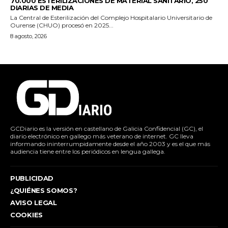
70.000 ESTERILIZACIONES DE MATERIAL SANITARIO, 250
DIARIAS DE MEDIA
La Central de Esterilización del Complejo Hospitalario Universitario de
Ourense (CHUO) procesó en 2025...
8 agosto, 2026
GCDiario es la versión en castellano de Galicia Confidencial (GC), el
diario electrónico en gallego más veterano de internet. GC lleva
informando ininterrumpidamente desde el año 2003 y es el que más
audiencia tiene entre los periódicos en lengua gallega.
PUBLICIDAD
¿QUIÉNES SOMOS?
AVISO LEGAL
COOKIES