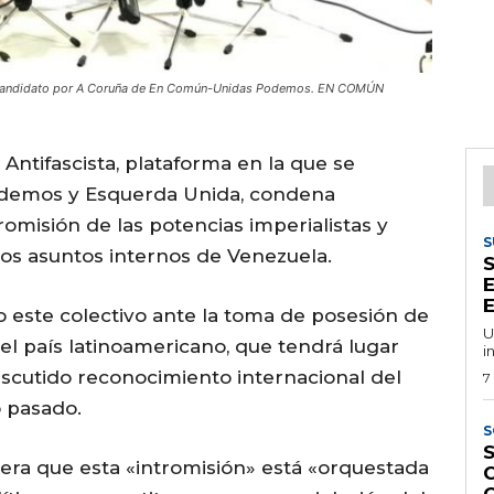
y candidato por A Coruña de En Común-Unidas Podemos. EN COMÚN
 Antifascista, plataforma en la que se
odemos y Esquerda Unida, condena
omisión de las potencias imperialistas y
S
los asuntos internos de Venezuela.
E
E
 este colectivo ante la toma de posesión de
U
l país latinoamericano, que tendrá lugar
i
discutido reconocimiento internacional del
7
o pasado.
S
S
dera que esta «intromisión» está «orquestada