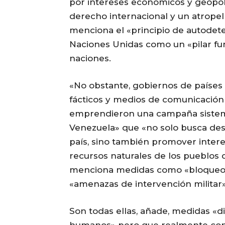
por intereses económicos y geopolí
derecho internacional y un atropell
menciona el «principio de autodet
Naciones Unidas como un «pilar fu
naciones.
«No obstante, gobiernos de países
fácticos y medios de comunicación a
emprendieron una campaña sistemá
Venezuela» que «no solo busca des
país, sino también promover inter
recursos naturales de los pueblos d
menciona medidas como «bloqueos 
«amenazas de intervención militar»
Son todas ellas, añade, medidas «d
humanos» pero que realmente cons