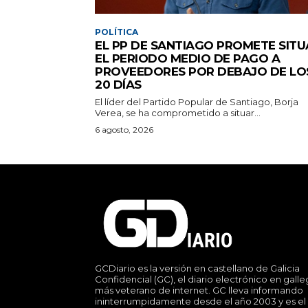
POLÍTICA
EL PP DE SANTIAGO PROMETE SITU
EL PERIODO MEDIO DE PAGO A
PROVEEDORES POR DEBAJO DE LO
20 DÍAS
El líder del Partido Popular de Santiago, Borja
Verea, se ha comprometido a situar...
6 agosto, 2026
GCDiario es la versión en castellano de Galicia
Confidencial (GC), el diario electrónico en gall
más veterano de internet. GC lleva informando
ininterrumpidamente desde el año 2003 y es el