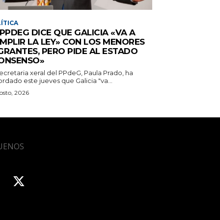
ÍTICA
 PPDEG DICE QUE GALICIA «VA A
MPLIR LA LEY» CON LOS MENORES
GRANTES, PERO PIDE AL ESTADO
ONSENSO»
ecretaria xeral del PPdeG, Paula Prado, ha
rdado este jueves que Galicia "va...
osto, 2026
UENOS