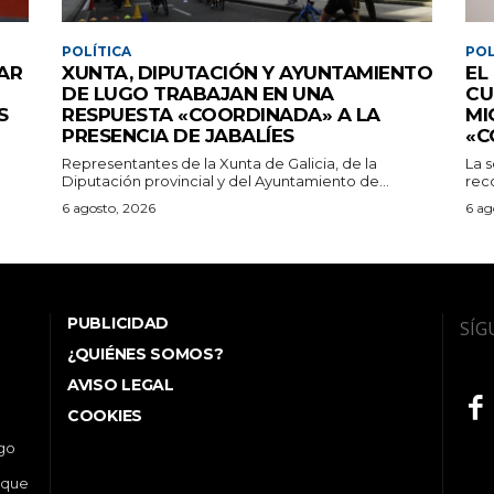
POLÍTICA
POL
AR
XUNTA, DIPUTACIÓN Y AYUNTAMIENTO
EL
DE LUGO TRABAJAN EN UNA
CU
S
RESPUESTA «COORDINADA» A LA
MI
PRESENCIA DE JABALÍES
«C
Representantes de la Xunta de Galicia, de la
La s
Diputación provincial y del Ayuntamiento de...
reco
6 agosto, 2026
6 ag
PUBLICIDAD
SÍG
¿QUIÉNES SOMOS?
AVISO LEGAL
COOKIES
ego
 que