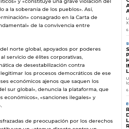
ticos» y «constituye una grave violación del
o a la soberanía de los pueblos». Así,
A
erminación» consagrado en la Carta de
L
X
ndamental» de la convivencia entre
6
S
 del norte global, apoyados por poderes
l servicio de élites corporativas,
tica de desestabilización contra
I
L
legitimar los procesos democráticos de ese
U
eses económicos ajenos que saquen los
l
el sur global», denuncia la plataforma, que
6
económicos», «sanciones ilegales» y
E
.
isfrazadas de preocupación por los derechos
tituyen un «ataque directo contra un