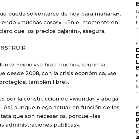
L
que pueda solventarse de hoy para mañana»,
d
p
aciendo «muchas cosas». «En el momento en
7
laro que los precios bajarán», asegura.
S
ONSTRUIR
úñez Feijóo «se hizo mucho», según la
que desde 2008, con la crisis económica, «se
E
d
protegida, también libre».
g
7
s por la construcción de vivienda» y aboga
 Así, aunque niega actuar en función de los
S
stata que son necesarios, porque «las
as administraciones públicas».