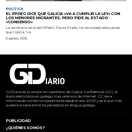
POLÍTICA
EL PPDEG DICE QUE GALICIA «VA A CUMPLIR LA LEY» CON
LOS MENORES MIGRANTES, PERO PIDE AL ESTADO
«CONSENSO»
La secretaria xeral del PPdeG, Paula Prado, ha recordado este jueves
que Galicia "va...
6 agosto, 2026
GCDiario es la versión en castellano de Galicia Confidencial (GC), el
diario electrónico en gallego más veterano de internet. GC lleva
informando ininterrumpidamente desde el año 2003 y es el que más
audiencia tiene entre los periódicos en lengua gallega.
PUBLICIDAD
¿QUIÉNES SOMOS?