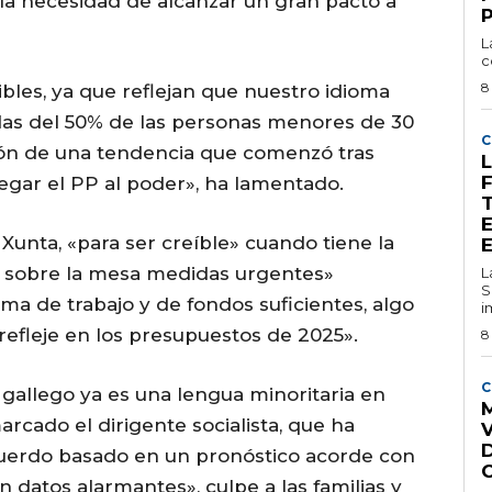
e la necesidad de alcanzar un gran pacto a
L
c
8
ibles, ya que reflejan que nuestro idioma
das del 50% de las personas menores de 30
C
ción de una tendencia que comenzó tras
L
egar el PP al poder», ha lamentado.
 Xunta, «para ser creíble» cuando tiene la
 sobre la mesa medidas urgentes»
L
S
ma de trabajo y de fondos suficientes, algo
i
 refleje en los presupuestos de 2025».
8
C
 gallego ya es una lengua minoritaria en
M
marcado el dirigente socialista, que ha
cuerdo basado en un pronóstico acorde con
n datos alarmantes», culpe a las familias y