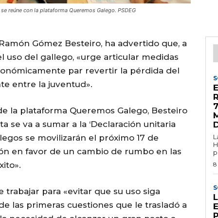
, se reúne con la plataforma Queremos Galego. PSDEG
é Ramón Gómez Besteiro, ha advertido que, a
el uso del gallego, «urge articular medidas
conómicamente par revertir la pérdida del
S
te entre la juventud».
7
de la plataforma Queremos Galego, Besteiro
M
a se va a sumar a la ‘Declaración unitaria
allegos se movilizarán el próximo 17 de
L
H
ón en favor de un cambio de rumbo en las
p
xito».
8
S
 trabajar para «evitar que su uso siga
e las primeras cuestiones que le trasladó a