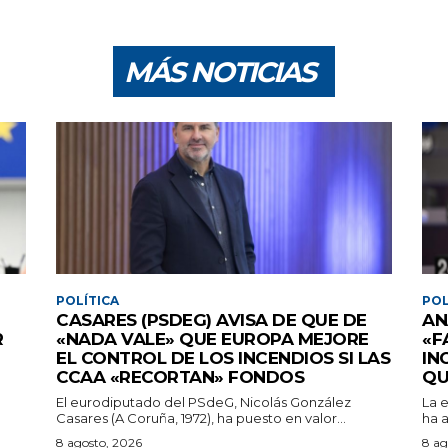
MÁS NOTICIAS
POLÍTICA
POL
CASARES (PSDEG) AVISA DE QUE DE
AN
R
«NADA VALE» QUE EUROPA MEJORE
«F
EL CONTROL DE LOS INCENDIOS SI LAS
IN
CCAA «RECORTAN» FONDOS
QU
El eurodiputado del PSdeG, Nicolás González
La e
Casares (A Coruña, 1972), ha puesto en valor...
ha a
8 agosto, 2026
8 ag