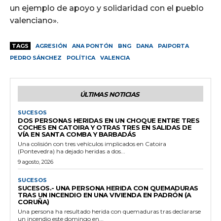
un ejemplo de apoyo y solidaridad con el pueblo
valenciano».
TAGS
AGRESIÓN
ANA PONTÓN
BNG
DANA
PAIPORTA
PEDRO SÁNCHEZ
POLÍTICA
VALENCIA
ÚLTIMAS NOTICIAS
SUCESOS
DOS PERSONAS HERIDAS EN UN CHOQUE ENTRE TRES
COCHES EN CATOIRA Y OTRAS TRES EN SALIDAS DE
VÍA EN SANTA COMBA Y BARBADÁS
Una colisión con tres vehículos implicados en Catoira
(Pontevedra) ha dejado heridas a dos...
9 agosto, 2026
SUCESOS
SUCESOS.- UNA PERSONA HERIDA CON QUEMADURAS
TRAS UN INCENDIO EN UNA VIVIENDA EN PADRÓN (A
CORUÑA)
Una persona ha resultado herida con quemaduras tras declararse
un incendio este domingo en...