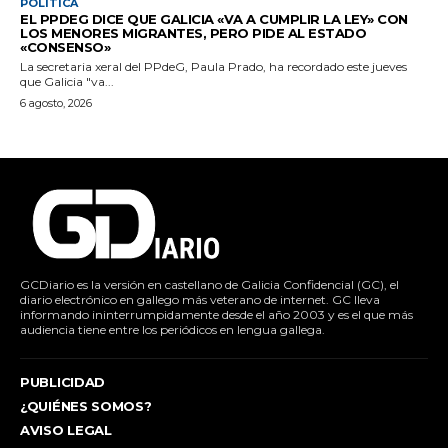
POLÍTICA
EL PPDEG DICE QUE GALICIA «VA A CUMPLIR LA LEY» CON
LOS MENORES MIGRANTES, PERO PIDE AL ESTADO
«CONSENSO»
La secretaria xeral del PPdeG, Paula Prado, ha recordado este jueves
que Galicia "va...
6 agosto, 2026
GCDiario es la versión en castellano de Galicia Confidencial (GC), el
diario electrónico en gallego más veterano de internet. GC lleva
informando ininterrumpidamente desde el año 2003 y es el que más
audiencia tiene entre los periódicos en lengua gallega.
PUBLICIDAD
¿QUIÉNES SOMOS?
AVISO LEGAL