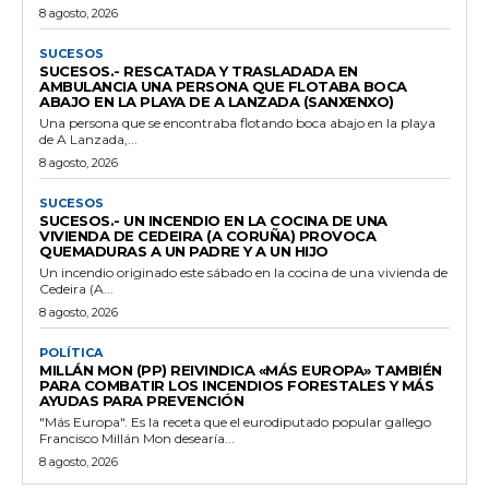
8 agosto, 2026
SUCESOS
SUCESOS.- RESCATADA Y TRASLADADA EN
AMBULANCIA UNA PERSONA QUE FLOTABA BOCA
ABAJO EN LA PLAYA DE A LANZADA (SANXENXO)
Una persona que se encontraba flotando boca abajo en la playa
de A Lanzada,...
8 agosto, 2026
SUCESOS
SUCESOS.- UN INCENDIO EN LA COCINA DE UNA
VIVIENDA DE CEDEIRA (A CORUÑA) PROVOCA
QUEMADURAS A UN PADRE Y A UN HIJO
Un incendio originado este sábado en la cocina de una vivienda de
Cedeira (A...
8 agosto, 2026
POLÍTICA
MILLÁN MON (PP) REIVINDICA «MÁS EUROPA» TAMBIÉN
PARA COMBATIR LOS INCENDIOS FORESTALES Y MÁS
AYUDAS PARA PREVENCIÓN
"Más Europa". Es la receta que el eurodiputado popular gallego
Francisco Millán Mon desearía...
8 agosto, 2026