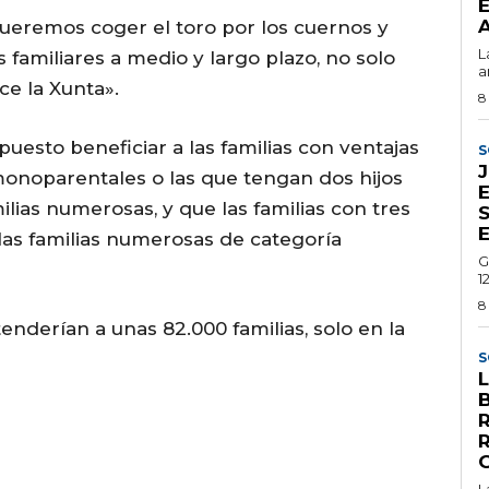
E
A
eremos coger el toro por los cuernos y
L
familiares a medio y largo plazo, no solo
a
e la Xunta».
8
puesto beneficiar a las familias con ventajas
S
 monoparentales o las que tengan dos hijos
E
lias numerosas, y que las familias con tres
 las familias numerosas de categoría
G
1
8
enderían a unas 82.000 familias, solo en la
S
L