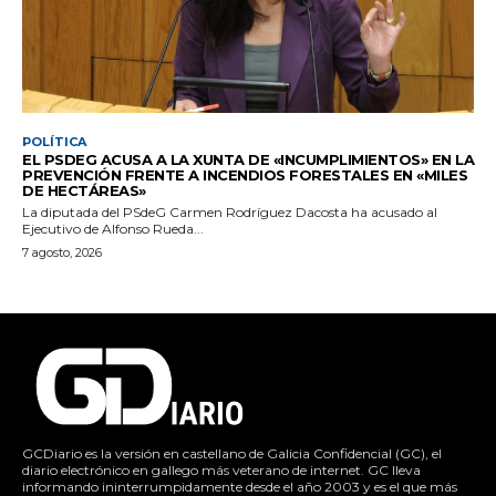
POLÍTICA
EL PSDEG ACUSA A LA XUNTA DE «INCUMPLIMIENTOS» EN LA
PREVENCIÓN FRENTE A INCENDIOS FORESTALES EN «MILES
DE HECTÁREAS»
La diputada del PSdeG Carmen Rodríguez Dacosta ha acusado al
Ejecutivo de Alfonso Rueda...
7 agosto, 2026
GCDiario es la versión en castellano de Galicia Confidencial (GC), el
diario electrónico en gallego más veterano de internet. GC lleva
informando ininterrumpidamente desde el año 2003 y es el que más