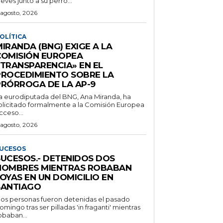
ueves junto a su perro...
 agosto, 2026
OLÍTICA
IRANDA (BNG) EXIGE A LA
COMISIÓN EUROPEA
«TRANSPARENCIA» EN EL
PROCEDIMIENTO SOBRE LA
PRÓRROGA DE LA AP-9
a eurodiputada del BNG, Ana Miranda, ha
olicitado formalmente a la Comisión Europea
cceso...
 agosto, 2026
UCESOS
SUCESOS.- DETENIDOS DOS
HOMBRES MIENTRAS ROBABAN
OYAS EN UN DOMICILIO EN
SANTIAGO
os personas fueron detenidas el pasado
omingo tras ser pilladas 'in fraganti' mientras
obaban...