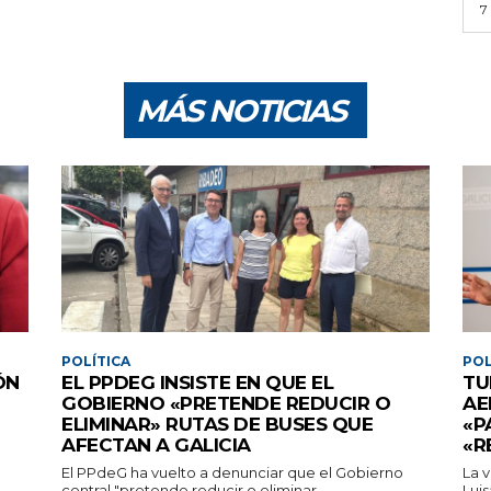
7
MÁS NOTICIAS
POLÍTICA
POL
ÓN
EL PPDEG INSISTE EN QUE EL
TU
GOBIERNO «PRETENDE REDUCIR O
AE
ELIMINAR» RUTAS DE BUSES QUE
«P
AFECTAN A GALICIA
«R
El PPdeG ha vuelto a denunciar que el Gobierno
La 
central "pretende reducir o eliminar...
Luis