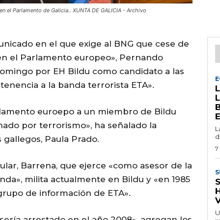
 en el Parlamento de Galicia.. XUNTA DE GALICIA - Archivo
municado en el que exige al BNG que cese de
 en el Parlamento europeo», Pernando
domingo por EH Bildu como candidato a las
E
enencia a la banda terrorista ETA».
arlamento euroepo a un miembro de Bildu
do por terrorismo», ha señalado la
L
d
 gallegos, Paula Prado.
7
ular, Barrena, que ejerce «como asesor de la
S
nda», milita actualmente en Bildu y «en 1985
grupo de información de ETA».
V
U
ería arrestado en el año 2008», agregan los