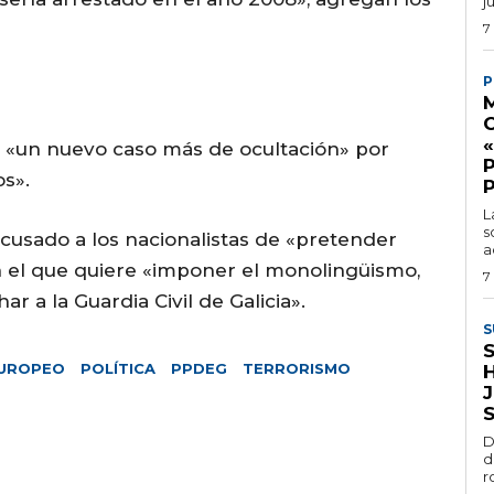
j
7
P
M
e «un nuevo caso más de ocultación» por
os».
L
s
acusado a los nacionalistas de «pretender
a
n el que quiere «imponer el monolingüismo,
7
ar a la Guardia Civil de Galicia».
S
EUROPEO
POLÍTICA
PPDEG
TERRORISMO
J
D
d
r