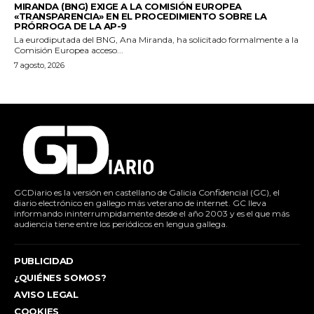
MIRANDA (BNG) EXIGE A LA COMISIÓN EUROPEA
«TRANSPARENCIA» EN EL PROCEDIMIENTO SOBRE LA
PRÓRROGA DE LA AP-9
La eurodiputada del BNG, Ana Miranda, ha solicitado formalmente a la
Comisión Europea acceso...
7 agosto, 2026
GCDiario es la versión en castellano de Galicia Confidencial (GC), el
diario electrónico en gallego más veterano de internet. GC lleva
informando ininterrumpidamente desde el año 2003 y es el que más
audiencia tiene entre los periódicos en lengua gallega.
PUBLICIDAD
¿QUIÉNES SOMOS?
AVISO LEGAL
COOKIES