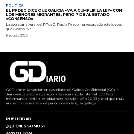
POLÍTICA
EL PPDEG DICE QUE GALICIA «VA A CUMPLIR LA LEY» CON
LOS MENORES MIGRANTES, PERO PIDE AL ESTADO
«CONSENSO»
La secretaria xeral del PPdeG, Paula Prado, ha recordado este jueves
que Galicia "va...
6 agosto, 2026
GCDiario es la versión en castellano de Galicia Confidencial (GC), el
diario electrónico en gallego más veterano de internet. GC lleva
informando ininterrumpidamente desde el año 2003 y es el que más
audiencia tiene entre los periódicos en lengua gallega.
PUBLICIDAD
¿QUIÉNES SOMOS?
AVISO LEGAL