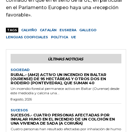
confiado en que en el seno de la UE, en particular
en el Parlamento Europeo haya una «recepción
favorable».
TAGS
CALVIÑO
CATALÁN
EUSKERA
GALLEGO
LENGUAS COOFICIALES
POLÍTICA
UE
ÚLTIMAS NOTICIAS
SOCIEDAD
RURAL.- (AM2) ACTIVO UN INCENDIO EN BALTAR
(OURENSE) DE 95 HECTÁREAS Y OTROS DOS EN
RODEIRO (PONTEVEDRA), QUE SUMAN 40
Un incendio forestal permanece activo en Baltar (Ourense) desde
este mediodía y calcina una...
8 agosto, 2026
SUCESOS
SUCESOS.- CUATRO PERSONAS AFECTADAS POR
INHALAR HUMO EN EL INCENDIO DE UN COLCHÓN EN
UNA VIVIENDA DE SADA (A CORUÑA)
Cuatro personas han resultado afectadas por inhalación de humo