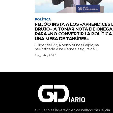
POLÍTICA
FEIJÓO INSTA A LOS «APRENDICES 
BRUJO» A TOMAR NOTA DE ÓNEGA
PARA «NO CONVERTIR LA POLÍTICA
UNA MESA DE TAHÚRES»
El líder del PP, Alberto Núñez Feijóo, ha
reivindicado este viernes la figura del...
7 agosto, 2026
GCDiario es la versión en castellano de Galicia