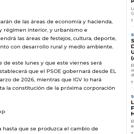
L
G
7
rgarán de las áreas de economía y hacienda,
 y régimen interior, y urbanismo e
S
endrá las áreas de festejos, cultura, deporte,
junto con desarrollo rural y medio ambiente.
e de este lunes y que este viernes será
E
v
establecerá que el PSOE gobernará desde EL
d
marzo de 2026, mientras que IGV lo hará
7
a la constitución de la próxima corporación
S
PP
E
e
día hasta que se produzca el cambio de
7