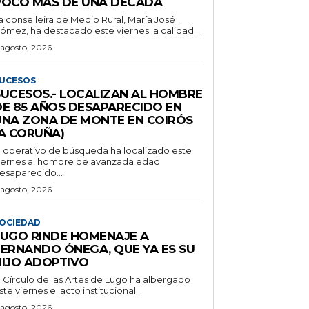
POCO MÁS DE UNA DÉCADA
a conselleira de Medio Rural, María José
ómez, ha destacado este viernes la calidad...
 agosto, 2026
UCESOS
SUCESOS.- LOCALIZAN AL HOMBRE
DE 85 AÑOS DESAPARECIDO EN
UNA ZONA DE MONTE EN COIRÓS
(A CORUÑA)
l operativo de búsqueda ha localizado este
iernes al hombre de avanzada edad
esaparecido...
 agosto, 2026
OCIEDAD
LUGO RINDE HOMENAJE A
FERNANDO ÓNEGA, QUE YA ES SU
HIJO ADOPTIVO
l Círculo de las Artes de Lugo ha albergado
ste viernes el acto institucional...
 agosto, 2026