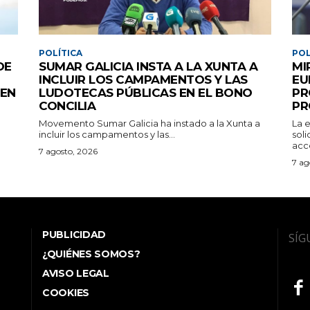
POLÍTICA
POL
DE
SUMAR GALICIA INSTA A LA XUNTA A
MI
INCLUIR LOS CAMPAMENTOS Y LAS
EU
 EN
LUDOTECAS PÚBLICAS EN EL BONO
PR
CONCILIA
PR
Movemento Sumar Galicia ha instado a la Xunta a
La 
incluir los campamentos y las...
sol
acce
7 agosto, 2026
7 ag
PUBLICIDAD
SÍG
¿QUIÉNES SOMOS?
AVISO LEGAL
COOKIES