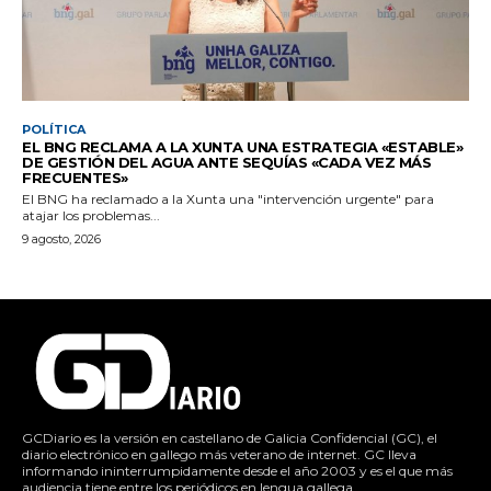
POLÍTICA
EL BNG RECLAMA A LA XUNTA UNA ESTRATEGIA «ESTABLE»
DE GESTIÓN DEL AGUA ANTE SEQUÍAS «CADA VEZ MÁS
FRECUENTES»
El BNG ha reclamado a la Xunta una "intervención urgente" para
atajar los problemas...
9 agosto, 2026
GCDiario es la versión en castellano de Galicia Confidencial (GC), el
diario electrónico en gallego más veterano de internet. GC lleva
informando ininterrumpidamente desde el año 2003 y es el que más
audiencia tiene entre los periódicos en lengua gallega.