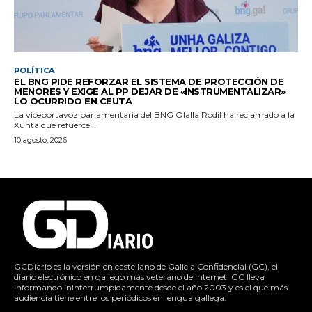
POLÍTICA
EL BNG PIDE REFORZAR EL SISTEMA DE PROTECCIÓN DE
MENORES Y EXIGE AL PP DEJAR DE «INSTRUMENTALIZAR»
LO OCURRIDO EN CEUTA
La viceportavoz parlamentaria del BNG Olalla Rodil ha reclamado a la
Xunta que refuerce...
10 agosto, 2026
GCDiario es la versión en castellano de Galicia Confidencial (GC), el
diario electrónico en gallego más veterano de internet. GC lleva
informando ininterrumpidamente desde el año 2003 y es el que más
audiencia tiene entre los periódicos en lengua gallega.