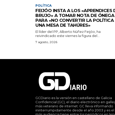
POLÍTICA
FEIJÓO INSTA A LOS «APRENDICES 
BRUJO» A TOMAR NOTA DE ÓNEGA
PARA «NO CONVERTIR LA POLÍTICA
UNA MESA DE TAHÚRES»
El líder del PP, Alberto Núñez Feijóo, ha
reivindicado este viernes la figura del...
7 agosto, 2026
GCDiario es la versión en castellano de Galicia
Confidencial (GC), el diario electrónico en gall
más veterano de internet. GC lleva informando
ininterrumpidamente desde el año 2003 y es el
más audiencia tiene entre los periódicos en le