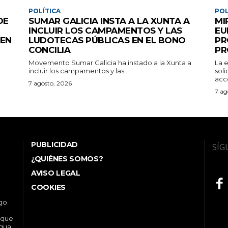
POLÍTICA
POL
DE
SUMAR GALICIA INSTA A LA XUNTA A
MI
INCLUIR LOS CAMPAMENTOS Y LAS
EU
 EN
LUDOTECAS PÚBLICAS EN EL BONO
PR
CONCILIA
PR
Movemento Sumar Galicia ha instado a la Xunta a
La 
incluir los campamentos y las...
sol
acce
7 agosto, 2026
7 ag
PUBLICIDAD
SÍG
¿QUIÉNES SOMOS?
AVISO LEGAL
COOKIES
ego
 que
ngua