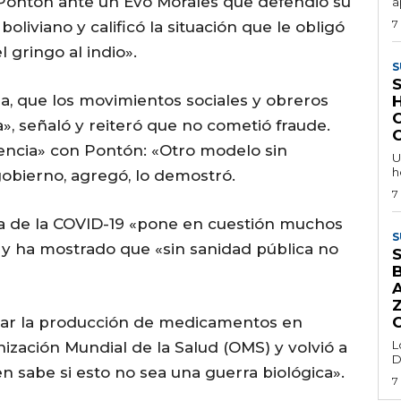
 Pontón ante un Evo Morales que defendió su
a
7
liviano y calificó la situación que le obligó
 gringo al indio».
S
a, que los movimientos sociales y obreros
C
, señaló y reiteró que no cometió fraude.
encia» con Pontón: «Otro modelo sin
U
h
 gobierno, agregó, lo demostró.
7
ria de la COVID-19 «pone en cuestión muchos
S
 y ha mostrado que «sin sanidad pública no
ejar la producción de medicamentos en
L
ización Mundial de la Salud (OMS) y volvió a
D
en sabe si esto no sea una guerra biológica».
7