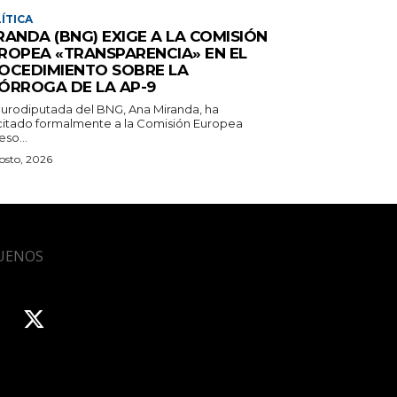
ÍTICA
RANDA (BNG) EXIGE A LA COMISIÓN
ROPEA «TRANSPARENCIA» EN EL
OCEDIMIENTO SOBRE LA
ÓRROGA DE LA AP-9
eurodiputada del BNG, Ana Miranda, ha
icitado formalmente a la Comisión Europea
so...
osto, 2026
UENOS