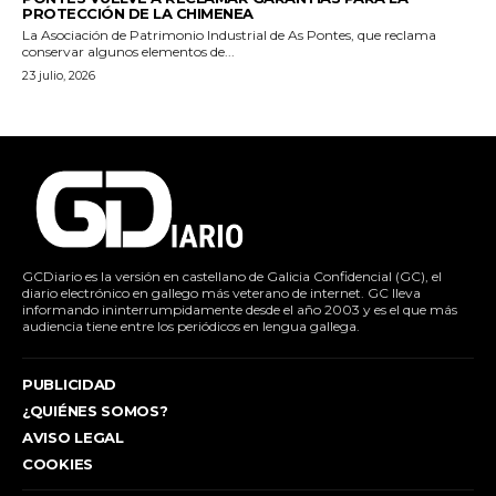
PROTECCIÓN DE LA CHIMENEA
La Asociación de Patrimonio Industrial de As Pontes, que reclama
conservar algunos elementos de...
23 julio, 2026
GCDiario es la versión en castellano de Galicia Confidencial (GC), el
diario electrónico en gallego más veterano de internet. GC lleva
informando ininterrumpidamente desde el año 2003 y es el que más
audiencia tiene entre los periódicos en lengua gallega.
PUBLICIDAD
¿QUIÉNES SOMOS?
AVISO LEGAL
COOKIES