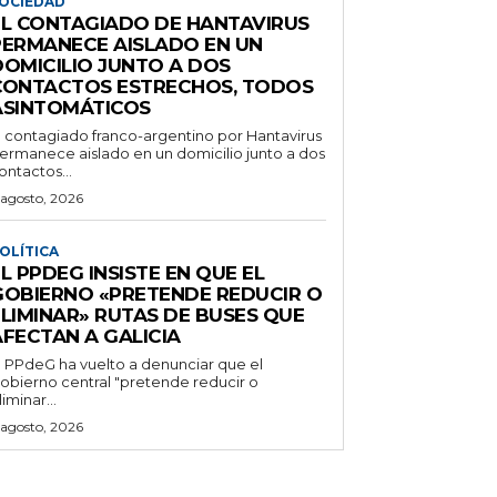
OCIEDAD
EL CONTAGIADO DE HANTAVIRUS
PERMANECE AISLADO EN UN
DOMICILIO JUNTO A DOS
CONTACTOS ESTRECHOS, TODOS
ASINTOMÁTICOS
l contagiado franco-argentino por Hantavirus
ermanece aislado en un domicilio junto a dos
ontactos...
 agosto, 2026
OLÍTICA
L PPDEG INSISTE EN QUE EL
GOBIERNO «PRETENDE REDUCIR O
ELIMINAR» RUTAS DE BUSES QUE
AFECTAN A GALICIA
l PPdeG ha vuelto a denunciar que el
obierno central "pretende reducir o
liminar...
 agosto, 2026