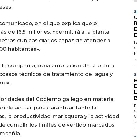
eses.
S
comunicado, en el que explica que el
 de 16,5 millones, «permitirá a la planta
etros cúbicos diarios capaz de atender a
L
d
00 habitantes».
p
7
 la compañía, «una ampliación de la planta
ocesos técnicos de tratamiento del agua y
S
mo».
ioridades del Gobierno gallego en materia
E
dible actuar para garantizar tanto la
d
g
s, la productividad marisquera y la actividad
7
io de cumplir los límites de vertido marcados
ompañía.