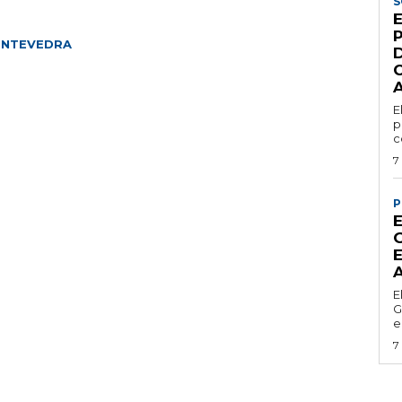
S
NTEVEDRA
E
p
c
7
P
E
E
G
e
7