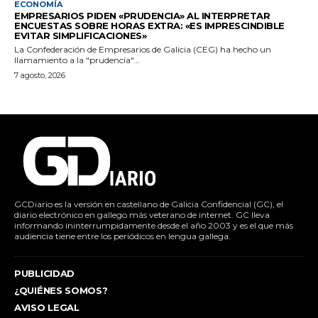
ECONOMÍA
EMPRESARIOS PIDEN «PRUDENCIA» AL INTERPRETAR
ENCUESTAS SOBRE HORAS EXTRA: «ES IMPRESCINDIBLE
EVITAR SIMPLIFICACIONES»
La Confederación de Empresarios de Galicia (CEG) ha hecho un
llamamiento a la "prudencia"...
7 agosto, 2026
GCDiario es la versión en castellano de Galicia Confidencial (GC), el
diario electrónico en gallego más veterano de internet. GC lleva
informando ininterrumpidamente desde el año 2003 y es el que más
audiencia tiene entre los periódicos en lengua gallega.
PUBLICIDAD
¿QUIÉNES SOMOS?
AVISO LEGAL