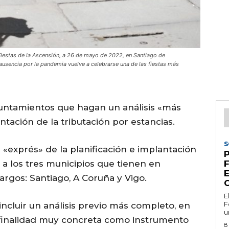
 Fiestas de la Ascensión, a 26 de mayo de 2022, en Santiago de
ausencia por la pandemia vuelve a celebrarse una de las fiestas más
yuntamientos que hagan un análisis «más
tación de la tributación por estancias.
S
 «exprés» de la planificación e implantación
P
ó a los tres municipios que tienen en
E
argos: Santiago, A Coruña y Vigo.
E
F
ncluir un análisis previo más completo, en
u
finalidad muy concreta como instrumento
8