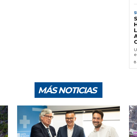
S
U
e
8
MÁS NOTICIAS