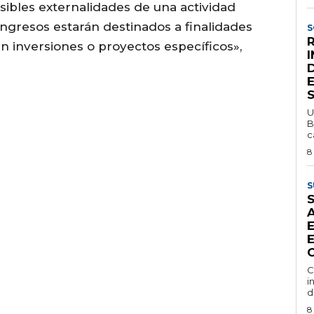
sibles externalidades de una actividad
ngresos estarán destinados a finalidades
S
R
 inversiones o proyectos específicos»,
U
B
c
8
S
E
C
i
d
8