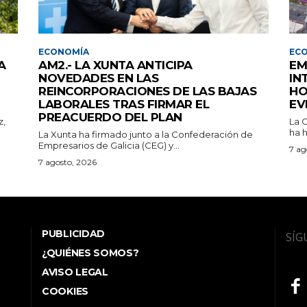
ECONOMÍA
EC
A
AM2.- LA XUNTA ANTICIPA
EM
NOVEDADES EN LAS
IN
REINCORPORACIONES DE LAS BAJAS
HO
LABORALES TRAS FIRMAR EL
EV
PREACUERDO DEL PLAN
z,
La 
ha h
La Xunta ha firmado junto a la Confederación de
Empresarios de Galicia (CEG) y...
7 ag
7 agosto, 2026
PUBLICIDAD
SÍG
¿QUIÉNES SOMOS?
AVISO LEGAL
COOKIES