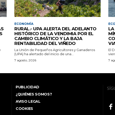
ECONOMÍA
EC
AS
RURAL.- UPA ALERTA DEL ADELANTO
LA
S
HISTÓRICO DE LA VENDIMIA POR EL
MÍ
CAMBIO CLIMÁTICO Y LA BAJA
CO
RENTABILIDAD DEL VIÑEDO
VI
e
La Unión de Pequeños Agricultores y Ganaderos
El D
(UPA) ha alertado del inicio de una...
vier
7 agosto, 2026
7 ag
PUBLICIDAD
SÍG
¿QUIÉNES SOMOS?
AVISO LEGAL
COOKIES