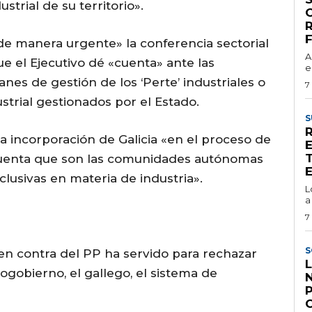
strial de su territorio».
de manera urgente» la conferencia sectorial
A
ue el Ejecutivo dé «cuenta» ante las
e
s de gestión de los ‘Perte’ industriales o
7
trial gestionados por el Estado.
S
 la incorporación de Galicia «en el proceso de
E
cuenta que son las comunidades autónomas
lusivas en materia de industria».
L
a
7
S
o en contra del PP ha servido para rechazar
L
togobierno, el gallego, el sistema de