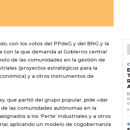
do, con los votos del PPdeG y del BNG y la
va con la que demanda al Gobierno central
 resto de las comunidades en la gestión de
C
triales (proyectos estratégicos para la
E
económica) y a otros instrumentos de
E
o
ey, que partió del grupo popular, pide «dar
c
nto de las comunidades autónomas en la
7
signados a los ‘Perte’ industriales y a otros
rial, aplicando un modelo de cogobernanza
S