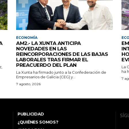
ECONOMÍA
EC
A
AM2.- LA XUNTA ANTICIPA
EM
NOVEDADES EN LAS
IN
REINCORPORACIONES DE LAS BAJAS
HO
LABORALES TRAS FIRMAR EL
EV
PREACUERDO DEL PLAN
z,
La 
ha h
La Xunta ha firmado junto a la Confederación de
Empresarios de Galicia (CEG) y...
7 ag
7 agosto, 2026
PUBLICIDAD
SÍG
¿QUIÉNES SOMOS?