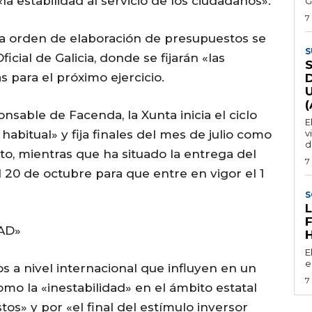
la estabilidad al servicio de los ciudadanos».
G
7
a orden de elaboración de presupuestos se
S
icial de Galicia, donde se fijarán «las
s para el próximo ejercicio.
sable de Facenda, la Xunta inicia el ciclo
E
abitual» y fija finales del mes de julio como
v
d
to, mientras que ha situado la entrega del
7
20 de octubre para que entre en vigor el 1
S
AD»
E
e
os a nivel internacional que influyen en un
7
mo la «inestabilidad» en el ámbito estatal
os» y por «el final del estímulo inversor