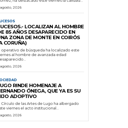
ómez, ha destacado este viernes la calidad...
 agosto, 2026
UCESOS
SUCESOS.- LOCALIZAN AL HOMBRE
DE 85 AÑOS DESAPARECIDO EN
UNA ZONA DE MONTE EN COIRÓS
(A CORUÑA)
l operativo de búsqueda ha localizado este
iernes al hombre de avanzada edad
esaparecido...
 agosto, 2026
OCIEDAD
LUGO RINDE HOMENAJE A
FERNANDO ÓNEGA, QUE YA ES SU
HIJO ADOPTIVO
l Círculo de las Artes de Lugo ha albergado
ste viernes el acto institucional...
 agosto, 2026