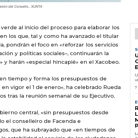
eunión del Consello.. XUNTA
 verde al inicio del proceso para elaborar los
en los que, tal y como ha avanzado el titular
, pondrán el foco en «reforzar los servicios
S
ión y políticas sociales–, continuarán la
a» y harán «especial hincapié» en el Xacobeo.
U
 en tiempo y forma los presupuestos de
v
 en vigor el 1 de enero», ha celebrado Rueda
7
s tras la reunión semanal de su Ejecutivo.
E
R
obierno central, «sin presupuestos desde
do el conselleiro de Facenda e
rgos, que ha subrayado que «en tiempos de
L