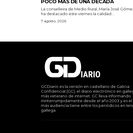
POCO MÁS DE UNA DÉCADA
La conselleira de Medio Rural, María José Góme
ha destacado este viernes la calidad...
7 agosto, 2026
GCDiario es la versión en castellano de Galicia
Confidencial (GC), el diario electrónico en gall
más veterano de internet. GC lleva informando
ininterrumpidamente desde el año 2003 y es el
más audiencia tiene entre los periódicos en le
gallega.