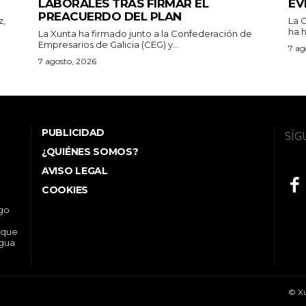
LABORALES TRAS FIRMAR EL
EV
PREACUERDO DEL PLAN
z,
La 
ha h
La Xunta ha firmado junto a la Confederación de
Empresarios de Galicia (CEG) y...
7 ag
7 agosto, 2026
PUBLICIDAD
SÍG
¿QUIÉNES SOMOS?
AVISO LEGAL
COOKIES
ego
 que
ngua
© Xu