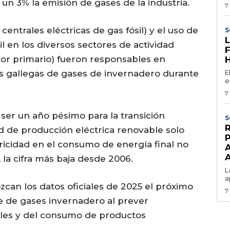
 un 3% la emisión de gases de la industria.
7
, centrales eléctricas de gas fósil) y el uso de
S
il en los diversos sectores de actividad
ctor primario) fueron responsables en
es gallegas de gases de invernadero durante
E
e
7
 ser un año pésimo para la transición
S
ad de producción eléctrica renovable solo
tricidad en el consumo de energía final no
, la cifra más baja desde 2006.
L
a
zcan los datos oficiales de 2025 el próximo
7
e de gases invernadero al prever
ales y del consumo de productos