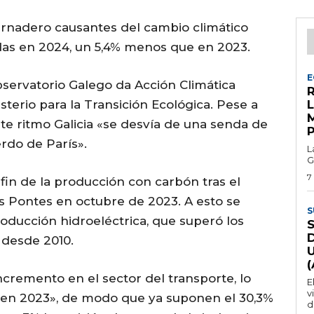
ernadero causantes del cambio climático
adas en 2024, un 5,4% menos que en 2023.
E
servatorio Galego da Acción Climática
R
sterio para la Transición Ecológica. Pese a
ste ritmo Galicia «se desvía de una senda de
rdo de París».
L
G
7
fin de la producción con carbón tras el
As Pontes en octubre de 2023. A esto se
S
ducción hidroeléctrica, que superó los
 desde 2010.
ncremento en el sector del transporte, lo
E
v
a en 2023», de modo que ya suponen el 30,3%
d