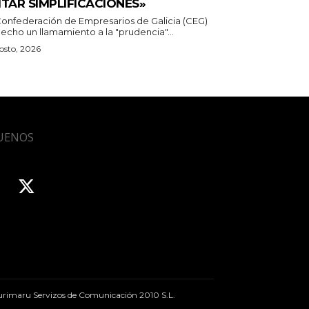
ITAR SIMPLIFICACIONES»
Confederación de Empresarios de Galicia (CEG)
echo un llamamiento a la "prudencia"...
osto, 2026
UENOS
rimaru Servizos de Comunicación 2010 S.L.