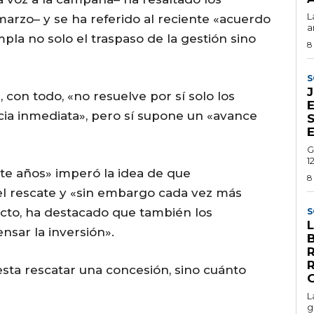
L
arzo– y se ha referido al reciente «acuerdo
a
pla no solo el traspaso de la gestión sino
8
S
, con todo, «no resuelve por sí solo los
E
ncia inmediata», pero sí supone un «avance
G
1
e años» imperó la idea de que
8
l rescate y «sin embargo cada vez más
ecto, ha destacado que también los
S
sar la inversión».
sta rescatar una concesión, sino cuánto
L
g