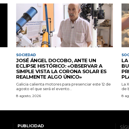
SOCIEDAD
SOC
JOSÉ ÁNGEL DOCOBO, ANTE UN
LA
ECLIPSE HISTÓRICO: «OBSERVAR A
BU
SIMPLE VISTA LA CORONA SOLAR ES
PR
REALMENTE ALGO ÚNICO»
PL
Galicia calienta motores para presenciar este 12 de
La 
agosto el que será el evento...
de b
8 agosto, 2026
8 ag
PUBLICIDAD
SÍG