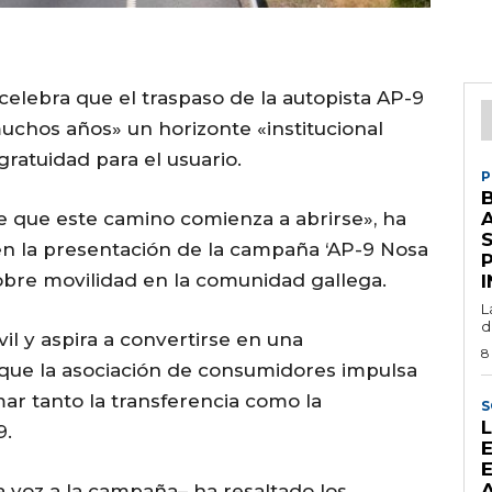
elebra que el traspaso de la autopista AP-9
muchos años» un horizonte «institucional
 gratuidad para el usuario.
P
e que este camino comienza a abrirse», ha
S
en la presentación de la campaña ‘AP-9 Nosa
obre movilidad en la comunidad gallega.
L
d
vil y aspira a convertirse en una
8
 que la asociación de consumidores impulsa
ar tanto la transferencia como la
S
9.
E
A
a voz a la campaña– ha resaltado los