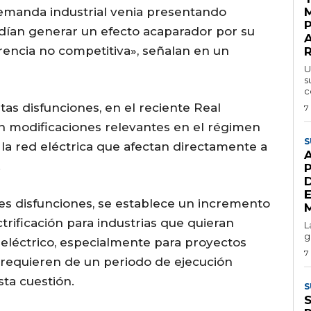
demanda industrial venia presentando
dían generar un efecto acaparador por su
rencia no competitiva», señalan en un
U
s
c
tas disfunciones, en el reciente Real
7
n modificaciones relevantes en el régimen
S
la red eléctrica que afectan directamente a
.
res disfunciones, se establece un incremento
ectrificación para industrias que quieran
L
g
eléctrico, especialmente para proyectos
7
, requieren de un periodo de ejecución
sta cuestión.
S
S