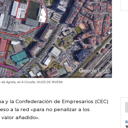
o de Agrela, en A Coruña. HIJOS DE RIVERA
a y la Confederación de Empresarios (CEC)
o a la red «para no penalizar a los
 valor añadido».
S