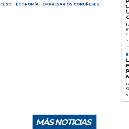
CCESO
ECONOMÍA
EMPRESARIOS CORUÑESES
U
L
i
c
7
E
E
L
G
7
MÁS NOTICIAS