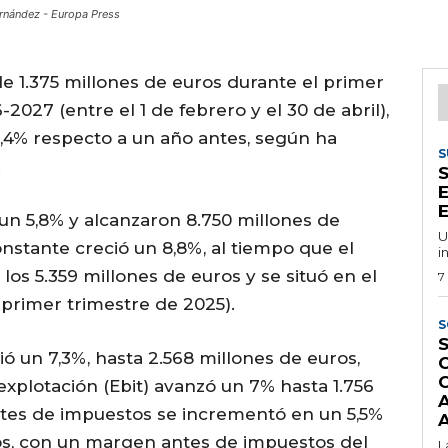
ernández - Europa Press
de 1.375 millones de euros durante el primer
-2027 (entre el 1 de febrero y el 30 de abril),
,4% respecto a un año antes, según ha
S
.
E
E
 un 5,8% y alcanzaron 8.750 millones de
U
nstante creció un 8,8%, al tiempo que el
i
os 5.359 millones de euros y se situó en el
7
 primer trimestre de 2025).
S
S
ió un 7,3%, hasta 2.568 millones de euros,
explotación (Ebit) avanzó un 7% hasta 1.756
antes de impuestos se incrementó en un 5,5%
A
ros, con un margen antes de impuestos del
L