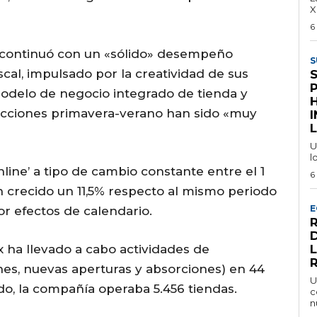
X
6
o continuó con un «sólido» desempeño
S
scal, impulsado por la creatividad de sus
modelo de negocio integrado de tienda y
lecciones primavera-verano han sido «muy
I
L
U
l
nline’ a tipo de cambio constante entre el 1
6
n crecido un 11,5% respecto al mismo periodo
E
or efectos de calendario.
x ha llevado a cabo actividades de
nes, nuevas aperturas y absorciones) en 44
U
do, la compañía operaba 5.456 tiendas.
c
n