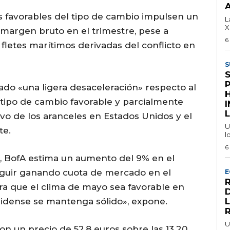
A
s favorables del tipo de cambio impulsen un
L
X
margen bruto en el trimestre, pese a
6
s fletes marítimos derivadas del conflicto en
S
do «una ligera desaceleración» respecto al
 tipo de cambio favorable y parcialmente
I
L
o de los aranceles en Estados Unidos y el
U
te.
l
6
al, BofA estima un aumento del 9% en el
eguir ganando cuota de mercado en el
E
ra que el clima de mayo sea favorable en
idense se mantenga sólido», expone.
U
on un precio de 52,8 euros sobre las 13.20