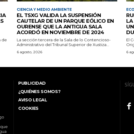
CIENCIA Y MEDIO AMBIENTE
EC
IA
EL TSXG VALIDA LA SUSPENSIÓN
RU
AS
CAUTELAR DE UN PARQUE EÓLICO EN
LA
OURENSE QUE LA ANTIGUA SALA
UN
ACORDÓ EN NOVIEMBRE DE 2024
DU
n de
La sección tercera de la Sala de lo Contencioso-
El 
Administrativo del Tribunal Superior de Xustiza...
Orig
6 agosto, 2026
6 ag
PUBLICIDAD
SÍG
¿QUIÉNES SOMOS?
AVISO LEGAL
COOKIES
ego
 que
ngua