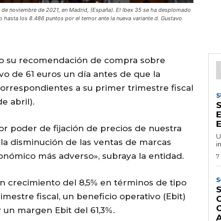
 26 de noviembre de 2021, en Madrid, (España). El Ibex 35 se ha desplomado
o hasta los 8.486 puntos por el temor ante la nueva variante d. Gustavo
ado su recomendación de compra sobre
vo de 61 euros un día antes de que la
rrespondientes a su primer trimestre fiscal
S
e abril).
E
E
r poder de fijación de precios de nuestra
U
 la disminución de las ventas de marcas
i
nómico más adverso», subraya la entidad.
7
S
n crecimiento del 8,5% en términos de tipo
S
mestre fiscal, un beneficio operativo (Ebit)
 un margen Ebit del 61,3%.