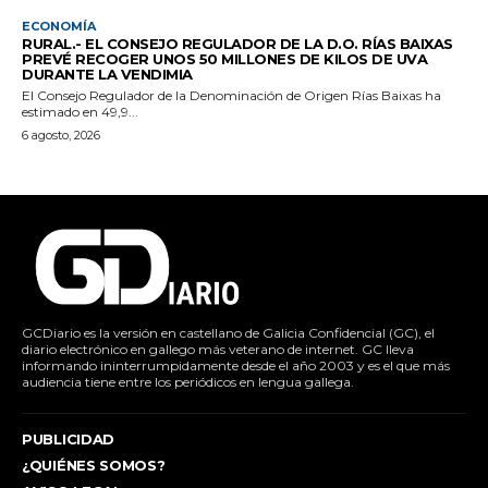
ECONOMÍA
RURAL.- EL CONSEJO REGULADOR DE LA D.O. RÍAS BAIXAS
PREVÉ RECOGER UNOS 50 MILLONES DE KILOS DE UVA
DURANTE LA VENDIMIA
El Consejo Regulador de la Denominación de Origen Rías Baixas ha
estimado en 49,9...
6 agosto, 2026
GCDiario es la versión en castellano de Galicia Confidencial (GC), el
diario electrónico en gallego más veterano de internet. GC lleva
informando ininterrumpidamente desde el año 2003 y es el que más
audiencia tiene entre los periódicos en lengua gallega.
PUBLICIDAD
¿QUIÉNES SOMOS?