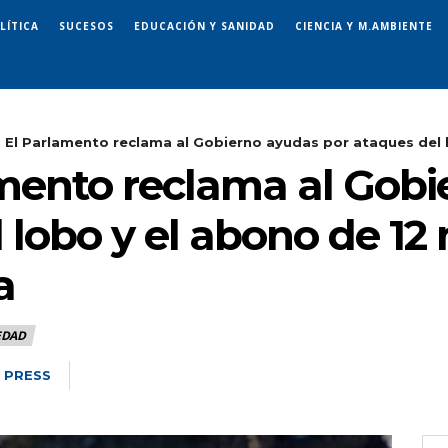
LÍTICA
SUCESOS
EDUCACIÓN Y SANIDAD
CIENCIA Y M.AMBIENTE
- El Parlamento reclama al Gobierno ayudas por ataques del l
lamento reclama al Gob
 lobo y el abono de 12
a
EDAD
 PRESS