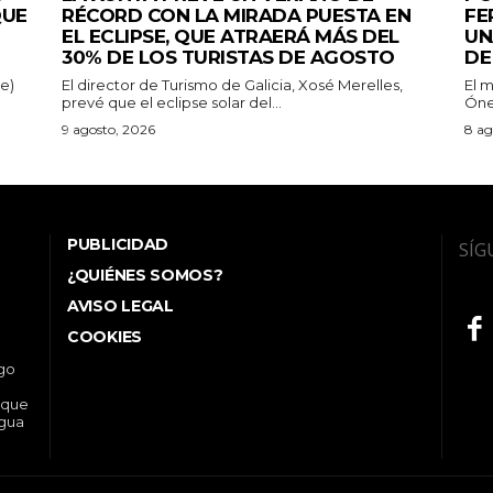
QUE
RÉCORD CON LA MIRADA PUESTA EN
FE
EL ECLIPSE, QUE ATRAERÁ MÁS DEL
UN
30% DE LOS TURISTAS DE AGOSTO
DE
se)
El director de Turismo de Galicia, Xosé Merelles,
El 
prevé que el eclipse solar del...
Óne
9 agosto, 2026
8 ag
PUBLICIDAD
SÍG
¿QUIÉNES SOMOS?
AVISO LEGAL
COOKIES
ego
 que
ngua