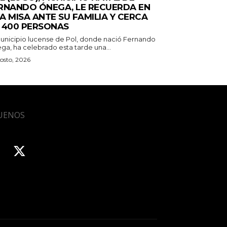
RNANDO ÓNEGA, LE RECUERDA EN
A MISA ANTE SU FAMILIA Y CERCA
 400 PERSONAS
municipio lucense de Pol, donde nació Fernando
ga, ha celebrado esta tarde una...
osto, 2026
UENOS