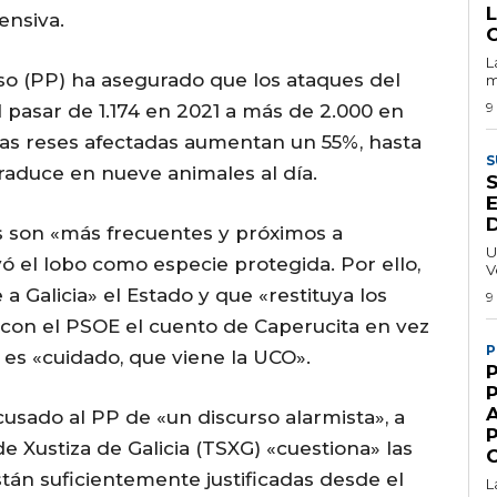
ensiva.
L
so (PP) ha asegurado que los ataques del
m
9
l pasar de 1.174 en 2021 a más de 2.000 en
las reses afectadas aumentan un 55%, hasta
S
 traduce en nueve animales al día.
E
s son «más frecuentes y próximos a
U
ó el lobo como especie protegida. Por ello,
V
a Galicia» el Estado y que «restituya los
9
 con el PSOE el cuento de Caperucita en vez
P
 es «cuidado, que viene la UCO».
cusado al PP de «un discurso alarmista», a
e Xustiza de Galicia (TSXG) «cuestiona» las
án suficientemente justificadas desde el
L