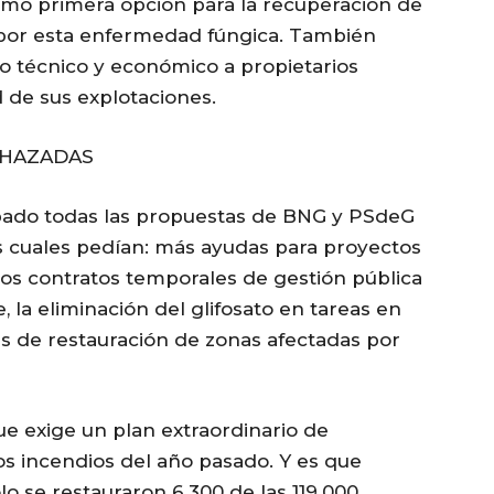
como primera opción para la recuperación de
s por esta enfermedad fúngica. También
o técnico y económico a propietarios
d de sus explotaciones.
ECHAZADAS
bado todas las propuestas de BNG y PSdeG
as cuales pedían: más ayudas para proyectos
r los contratos temporales de gestión pública
, la eliminación del glifosato en tareas en
s de restauración de zonas afectadas por
que exige un plan extraordinario de
los incendios del año pasado. Y es que
o se restauraron 6.300 de las 119.000