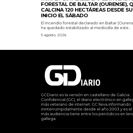
FORESTAL DE BALTAR (OURENSE), 
CALCINA 120 HECTÁREAS DESDE SU
INICIO EL SÁBADO
El incendio forestal declarado en Baltar (Ouren
ha quedado estabilizado al mediodía de este...
9 agosto, 2026
GCDiario es la versión en castellano de Galicia
Confidencial (GC), el diario electrónico en gall
más veterano de internet. GC lleva informando
ininterrumpidamente desde el año 2003 y es el
más audiencia tiene entre los periódicos en le
gallega.