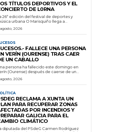
LOS TÍTULOS DEPORTIVOS Y EL
CONCIERTO DE L0RNA
a 26ª edición del festival de deportes y
úsica urbana O Marisquiño llega a...
 agosto, 2026
UCESOS
SUCESOS.- FALLECE UNA PERSONA
N VERÍN (OURENSE) TRAS CAER
DE UN CABALLO
na persona ha fallecido este domingo en
erín (Ourense) después de caerse de un...
 agosto, 2026
OLÍTICA
PSDEG RECLAMA A XUNTA UN
PLAN PARA RECUPERAR ZONAS
AFECTADAS POR INCENDIOS Y
PREPARAR GALICIA PARA EL
CAMBIO CLIMÁTICO
a diputada del PSdeG Carmen Rodríguez