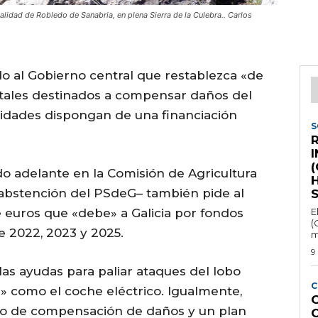
alidad de Robledo de Sanabria, en plena Sierra de la Culebra.. Carlos
o al Gobierno central que restablezca «de
tales destinados a compensar daños del
idades dispongan de una financiación
S
R
(
o adelante en la Comisión de Agricultura
H
abstención del PSdeG– también pide al
 euros que «debe» a Galicia por fondos
E
(
e 2022, 2023 y 2025.
m
9
e las ayudas para paliar ataques del lobo
C
» como el coche eléctrico. Igualmente,
ico de compensación de daños y un plan