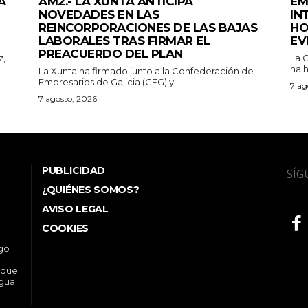
A
AM2.- LA XUNTA ANTICIPA
EM
NOVEDADES EN LAS
IN
REINCORPORACIONES DE LAS BAJAS
HO
LABORALES TRAS FIRMAR EL
EV
PREACUERDO DEL PLAN
z,
La 
ha h
La Xunta ha firmado junto a la Confederación de
Empresarios de Galicia (CEG) y...
7 ag
7 agosto, 2026
PUBLICIDAD
SÍG
¿QUIÉNES SOMOS?
AVISO LEGAL
COOKIES
ego
 que
ngua