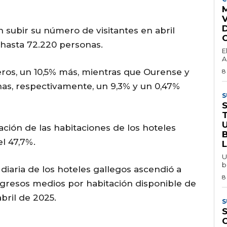
M
n subir su número de visitantes en abril
 hasta 72.220 personas.
E
A
eros, un 10,5% más, mientras que Ourense y
8
as, respectivamente, un 9,3% y un 0,47%
S
pación de las habitaciones de los hoteles
el 47,7%.
U
b
 diaria de los hoteles gallegos ascendió a
8
ngresos medios por habitación disponible de
bril de 2025.
S
S