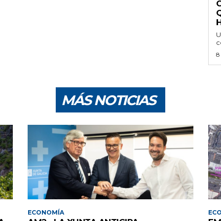
H
U
c
8
MÁS NOTICIAS
ECONOMÍA
EC