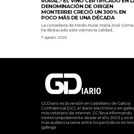
RURAL.- EL VINO CERTIFICADO EN L
DENOMINACIÓN DE ORIGEN
MONTERREI CRECIÓ UN 300% EN
POCO MÁS DE UNA DÉCADA
La conselleira de Medio Rural, María José Góme
ha destacado este viernes la calidad...
7 agosto, 2026
GCDiario es la versión en castellano de Galicia
Confidencial (GC), el diario electrónico en gall
más veterano de internet. GC lleva informando
ininterrumpidamente desde el año 2003 y es el
más audiencia tiene entre los periódicos en le
gallega.