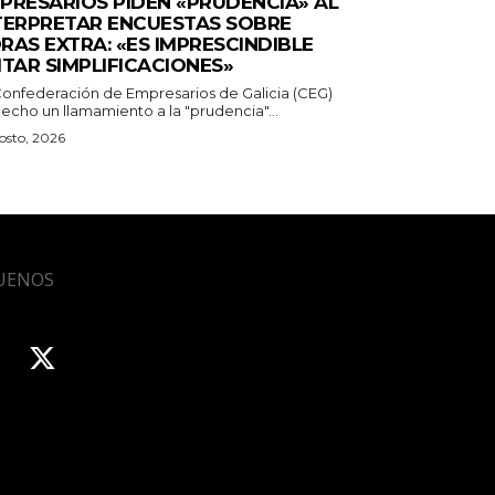
PRESARIOS PIDEN «PRUDENCIA» AL
TERPRETAR ENCUESTAS SOBRE
RAS EXTRA: «ES IMPRESCINDIBLE
ITAR SIMPLIFICACIONES»
Confederación de Empresarios de Galicia (CEG)
echo un llamamiento a la "prudencia"...
osto, 2026
UENOS