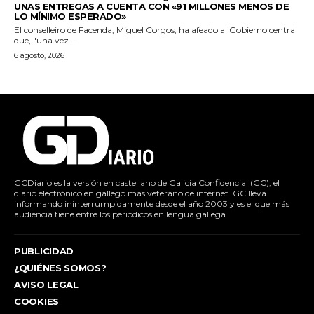
UNAS ENTREGAS A CUENTA CON «91 MILLONES MENOS DE
LO MÍNIMO ESPERADO»
El conselleiro de Facenda, Miguel Corgos, ha afeado al Gobierno central
que, "una vez...
6 agosto, 2026
GCDiario es la versión en castellano de Galicia Confidencial (GC), el
diario electrónico en gallego más veterano de internet. GC lleva
informando ininterrumpidamente desde el año 2003 y es el que más
audiencia tiene entre los periódicos en lengua gallega.
PUBLICIDAD
¿QUIÉNES SOMOS?
AVISO LEGAL
COOKIES