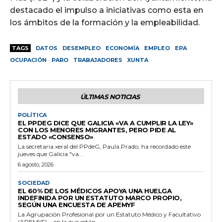
destacado el impulso a iniciativas como esta en
los ámbitos de la formación y la empleabilidad.
TAGS
DATOS
DESEMPLEO
ECONOMÍA
EMPLEO
EPA
OCUPACIÓN
PARO
TRABAJADORES
XUNTA
ÚLTIMAS NOTICIAS
POLÍTICA
EL PPDEG DICE QUE GALICIA «VA A CUMPLIR LA LEY»
CON LOS MENORES MIGRANTES, PERO PIDE AL
ESTADO «CONSENSO»
La secretaria xeral del PPdeG, Paula Prado, ha recordado este
jueves que Galicia "va...
6 agosto, 2026
SOCIEDAD
EL 60% DE LOS MÉDICOS APOYA UNA HUELGA
INDEFINIDA POR UN ESTATUTO MARCO PROPIO,
SEGÚN UNA ENCUESTA DE APEMYF
La Agrupación Profesional por un Estatuto Médico y Facultativo
(APEMYF) --en la que están...