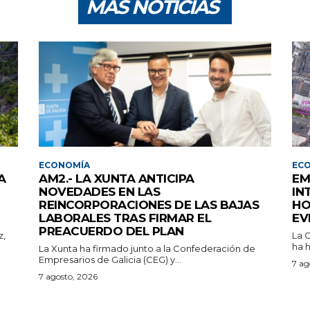
MÁS NOTICIAS
ECONOMÍA
EC
A
AM2.- LA XUNTA ANTICIPA
EM
NOVEDADES EN LAS
IN
REINCORPORACIONES DE LAS BAJAS
HO
LABORALES TRAS FIRMAR EL
EV
PREACUERDO DEL PLAN
z,
La 
ha h
La Xunta ha firmado junto a la Confederación de
Empresarios de Galicia (CEG) y...
7 ag
7 agosto, 2026