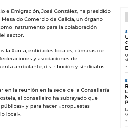
o e Emigración, José González, ha presidido
la Mesa do Comercio de Galicia, un órgano
 como instrumento para la colaboración
S
el sector.
 la Xunta, entidades locales, cámaras de
U
federaciones y asociaciones de
v
venta ambulante, distribución y sindicatos
7
E
R
r en la reunión en la sede de la Consellería
tela, el conselleiro ha subrayado que
s públicas» y para hacer «propuestas
L
o local».
G
7