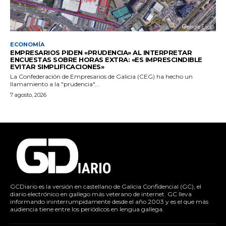
ECONOMÍA
EMPRESARIOS PIDEN «PRUDENCIA» AL INTERPRETAR
ENCUESTAS SOBRE HORAS EXTRA: «ES IMPRESCINDIBLE
EVITAR SIMPLIFICACIONES»
La Confederación de Empresarios de Galicia (CEG) ha hecho un
llamamiento a la "prudencia"...
7 agosto, 2026
GCDiario es la versión en castellano de Galicia Confidencial (GC), el
diario electrónico en gallego más veterano de internet. GC lleva
informando ininterrumpidamente desde el año 2003 y es el que más
audiencia tiene entre los periódicos en lengua gallega.