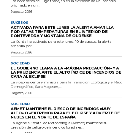
Los bomberos de Lugo trabajan en la extinción de un incendio
originado en un...
9 agosto, 2026
SUCESOS
ACTIVADA PARA ESTE LUNES LA ALERTA AMARILLA
POR ALTAS TEMPERATURAS EN EL INTERIOR DE
PONTEVEDRA Y MONTAÑA DE OURENSE
La Xunta ha activado para este lunes, 10 de agosto, la alerta
amarilla por...
9 agosto, 2026
SOCIEDAD
EL GOBIERNO LLAMA A LA «MÁXIMA PRECAUCIÓN» Y A
LA PRUDENCIA ANTE EL ALTO ÍNDICE DE INCENDIOS DE
CARA AL ECLIPSE
La vicepresidenta y ministra para la Transición Ecológica y el Reto
Demográfico, Sara Aagesen,...
9 agosto, 2026
SOCIEDAD
AEMET MANTIENE EL RIESGO DE INCENDIOS «MUY
ALTO» O «EXTREMO» PARA EL ECLIPSE Y ADVIERTE DE
NUBES EN EL NORTE DE ESPAÑA
La Agencia Estatal de Meteorología (Aemet) mantiene su
previsión de peligro de incendios forestales...