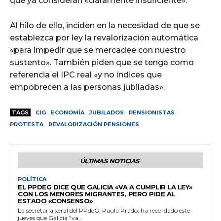
que ya consideran «claramente insuficiente».
Al hilo de ello, inciden en la necesidad de que se
establezca por ley la revalorización automática
«para impedir que se mercadee con nuestro
sustento». También piden que se tenga como
referencia el IPC real «y no índices que
empobrecen a las personas jubiladas».
TAGS
CIG
ECONOMÍA
JUBILADOS
PENSIONISTAS
PROTESTA
REVALORIZACIÓN PENSIONES
ÚLTIMAS NOTICIAS
POLÍTICA
EL PPDEG DICE QUE GALICIA «VA A CUMPLIR LA LEY»
CON LOS MENORES MIGRANTES, PERO PIDE AL
ESTADO «CONSENSO»
La secretaria xeral del PPdeG, Paula Prado, ha recordado este
jueves que Galicia "va...