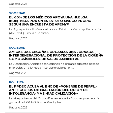
6 agosto, 2026
SOCIEDAD
EL 60% DE LOS MÉDICOS APOYA UNA HUELGA
INDEFINIDA POR UN ESTATUTO MARCO PROPIO,
SEGÚN UNA ENCUESTA DE APEMYF
La Agrupación Profesional por un Estatuto Médico y Facultativo
(APEMYF) --en la que están...
6 agosto, 2026
SOCIEDAD
AMIGAS DAS CEGOÑAS ORGANIZA UNA JORNADA
INTERGENERACIONAL DE PROTECCIÓN DE LA CIGÜEÑA
COMO «SÍMBOLO» DE SALUD AMBIENTAL
La Asociación Amigas das Cegoñas ha organizado este pasado
miércoles una jornada intergeneracional en...
6 agosto, 2026
POLÍTICA
EL PPDEG ACUSA AL BNG DE «PONERSE DE PERFIL»
ANTE «ACTOS DE EXALTACIÓN DEL ODIO Y DE
INTOLERANCIA» Y VE «RADICALIZACIÓN»
La viceportavoz del Grupo Parlamentario Popular y secretaria
general del PPdeG, Paula Prado, ha...
6 agosto, 2026