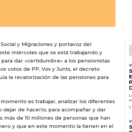
 Social y Migraciones y portavoz del
este miércoles que se está trabajando y
 para dar «certidumbre» a los pensionistas
S
os votos de PP, Vox y Junts, el decreto
S
ía la revalorización de las pensiones para
D
L
e
omento es trabajar, analizar los diferentes
5
no dejar de hacerlo, para acompañar y dar
las más de 10 millones de personas que han
S
enero y que en este momento la tienen en el
S