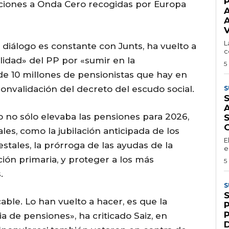
aciones a Onda Cero recogidas por Europa
A
L
 diálogo es constante con Junts, ha vuelto a
c
ilidad» del PP por «sumir en la
5
de 10 millones de pensionistas que hay en
onvalidación del decreto del escudo social.
S
S
A
 no sólo elevaba las pensiones para 2026,
les, como la jubilación anticipada de los
E
stales, la prórroga de las ayudas de la
e
ón primaria, y proteger a los más
5
.
S
cable. Lo han vuelto a hacer, es que la
 de pensiones», ha criticado Saiz, en