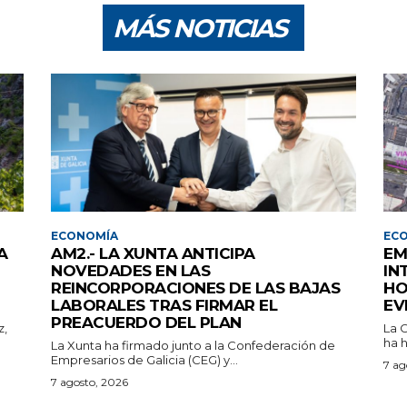
MÁS NOTICIAS
ECONOMÍA
EC
A
AM2.- LA XUNTA ANTICIPA
EM
NOVEDADES EN LAS
IN
REINCORPORACIONES DE LAS BAJAS
HO
LABORALES TRAS FIRMAR EL
EV
PREACUERDO DEL PLAN
z,
La 
ha h
La Xunta ha firmado junto a la Confederación de
Empresarios de Galicia (CEG) y...
7 ag
7 agosto, 2026