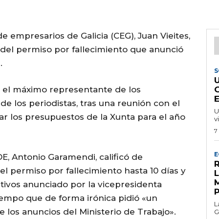
e empresarios de Galicia (CEG), Juan Vieites,
n del permiso por fallecimiento que anunció
.
S
 el máximo representante de los
e los periodistas, tras una reunión con el
U
r los presupuestos de la Xunta para el año
v
7
E
OE, Antonio Garamendi, calificó de
R
l permiso por fallecimiento hasta 10 días y
tivos anunciado por la vicepresidenta
tiempo que de forma irónica pidió «un
L
 los anuncios del Ministerio de Trabajo».
G