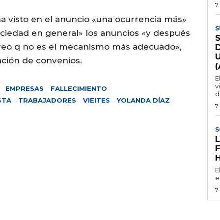
7
, ha visto en el anuncio «una ocurrencia más»
S
sociedad en general» los anuncios «y después
 creo q no es el mecanismo más adecuado»,
iación de convenios.
E
v
EMPRESAS
FALLECIMIENTO
d
STA
TRABAJADORES
VIEITES
YOLANDA DÍAZ
7
S
E
e
7