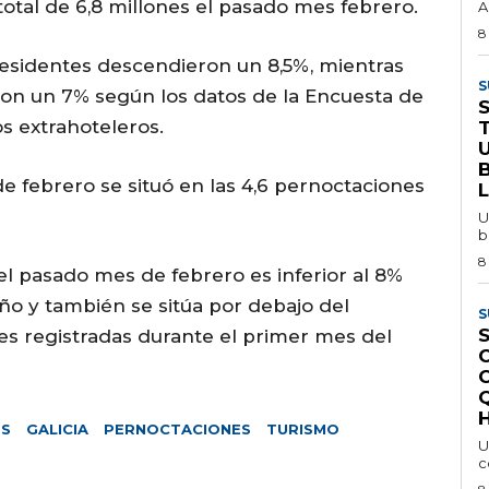
otal de 6,8 millones el pasado mes febrero.
A
8
residentes descendieron un 8,5%, mientras
S
on un 7% según los datos de la Encuesta de
s extrahoteleros.
e febrero se situó en las 4,6 pernoctaciones
U
b
8
el pasado mes de febrero es inferior al 8%
ño y también se sitúa por debajo del
S
S
s registradas durante el primer mes del
H
OS
GALICIA
PERNOCTACIONES
TURISMO
U
c