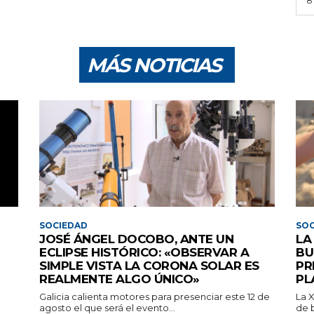
8
MÁS NOTICIAS
SOCIEDAD
SOC
JOSÉ ÁNGEL DOCOBO, ANTE UN
LA
ECLIPSE HISTÓRICO: «OBSERVAR A
BU
SIMPLE VISTA LA CORONA SOLAR ES
PR
REALMENTE ALGO ÚNICO»
PL
Galicia calienta motores para presenciar este 12 de
La 
agosto el que será el evento...
de b