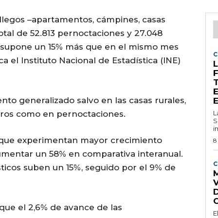
allegos –apartamentos, cámpines, casas
otal de 52.813 pernoctaciones y 27.048
ue supone un 15% más que en el mismo mes
C
a el Instituto Nacional de Estadística (INE)
L
o generalizado salvo en las casas rurales,
jeros como en pernoctaciones.
L
S
i
s que experimentan mayor crecimiento
8
aumentar un 58% en comparativa interanual.
C
sticos suben un 15%, seguido por el 9% de
M
 que el 2,6% de avance de las
E