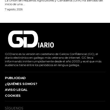
La Unión de Pequeños Agricultores y Ganaderos (UPA) ha alertado del
inicio de una...
7 agosto, 2026
GCDiario es la versión en castellano de Galicia Confidencial (GC), el
diario electrónico en gallego más veterano de internet. GC lleva
informando ininterrumpidamente desde el año 2003 y es el que más
audiencia tiene entre los periódicos en lengua gallega.
PUBLICIDAD
¿QUIÉNES SOMOS?
AVISO LEGAL
COOKIES
SÍGUENOS