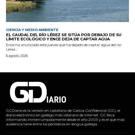
CIENCIA Y MEDIO AMBIENTE
EL CAUDAL DEL RÍO LÉREZ SE SITÚA POR DEBAJO DE SU
LÍMITE ECOLÓGICO Y ENCE DEJA DE CAPTAR AGUA
Ence ha anunciado este jueves que ha dejado de captar agua del río
Lérez...
6 agosto, 2026
GCDiario es la versión en castellano de Galicia Confidencial (GC), el
diario electrónico en gallego más veterano de internet. GC lleva
informando ininterrumpidamente desde el año 2003 y es el que más
audiencia tiene entre los periódicos en lengua gallega.