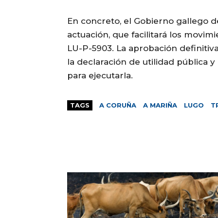
En concreto, el Gobierno gallego d
actuación, que facilitará los movimi
LU-P-5903. La aprobación definitiv
la declaración de utilidad pública 
para ejecutarla.
TAGS
A CORUÑA
A MARIÑA
LUGO
T