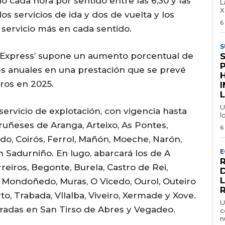
io cada hora por sentido entre las 6,30 y las
L
X
os servicios de ida y dos de vuelta y los
6
 servicio más en cada sentido.
S
s ‘Express’ supone un aumento porcentual de
s anuales en una prestación que se prevé
eros en 2025.
I
L
U
ervicio de explotación, con vigencia hasta
l
ruñeses de Aranga, Arteixo, As Pontes,
6
do, Coirós, Ferrol, Mañón, Moeche, Narón,
E
an Sadurniño. En lugo, abarcará los de A
reiros, Begonte, Burela, Castro de Rei,
ra, Mondoñedo, Muras, O Vicedo, Ourol, Outeiro
to, Trabada, VIlalba, Viveiro, Xermade y Xove.
U
aradas en San Tirso de Abres y Vegadeo.
c
n