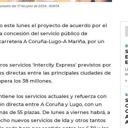
 Consello del 17 de junio de 2024.. XUNTA
o este lunes el proyecto de acuerdo por el
la concesión del servicio público de
 carretera A Coruña-Lugo-A Mariña, por un
S
E
E
os servicios ‘Intercity Express’ previstos por
U
es directas entre las principales ciudades de
i
supera los 38 millones.
7
S
ntiene los servicios actuales y refuerza con
S
xión directa entre A Coruña y Lugo, con un
s de 55 plazas. De lunes a viernes habrá, a
cho nuevos servicios de ida y otros tantos
A