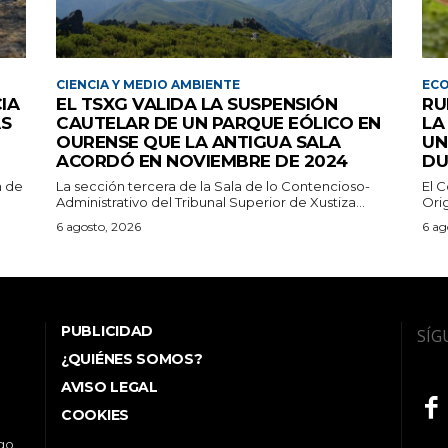
CIENCIA Y MEDIO AMBIENTE
EC
IA
EL TSXG VALIDA LA SUSPENSIÓN
RU
AS
CAUTELAR DE UN PARQUE EÓLICO EN
LA
OURENSE QUE LA ANTIGUA SALA
UN
ACORDÓ EN NOVIEMBRE DE 2024
DU
n de
La sección tercera de la Sala de lo Contencioso-
El 
Administrativo del Tribunal Superior de Xustiza...
Orig
6 agosto, 2026
6 ag
PUBLICIDAD
SÍG
¿QUIÉNES SOMOS?
AVISO LEGAL
COOKIES
ego