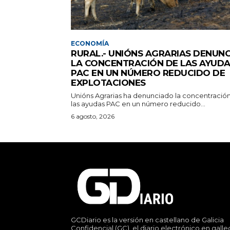
ECONOMÍA
RURAL.- UNIÓNS AGRARIAS DENUNC
LA CONCENTRACIÓN DE LAS AYUD
PAC EN UN NÚMERO REDUCIDO DE
EXPLOTACIONES
Unións Agrarias ha denunciado la concentració
las ayudas PAC en un número reducido...
6 agosto, 2026
GCDiario es la versión en castellano de Galicia
Confidencial (GC), el diario electrónico en gall