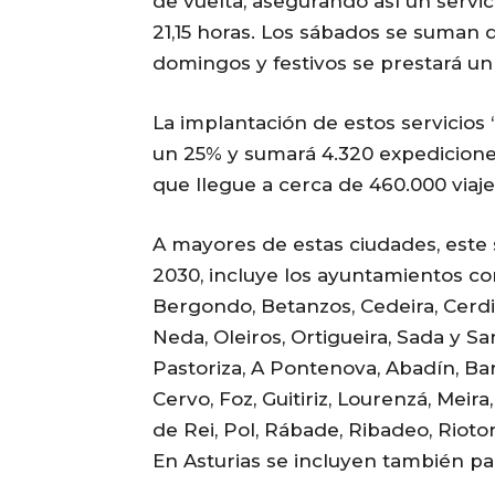
de vuelta, asegurando así un servic
21,15 horas. Los sábados se suman d
domingos y festivos se prestará un
La implantación de estos servicio
un 25% y sumará 4.320 expedicione
que llegue a cerca de 460.000 viaj
A mayores de estas ciudades, este s
2030, incluye los ayuntamientos co
Bergondo, Betanzos, Cedeira, Cerdi
Neda, Oleiros, Ortigueira, Sada y S
Pastoriza, A Pontenova, Abadín, Bar
Cervo, Foz, Guitiriz, Lourenzá, Mei
de Rei, Pol, Rábade, Ribadeo, Riotor
En Asturias se incluyen también p