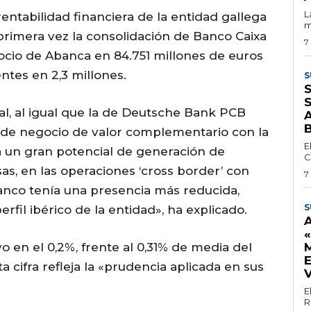
L
entabilidad financiera de la entidad gallega
m
 primera vez la consolidación de Banco Caixa
7
ocio de Abanca en 84.751 millones de euros
entes en 2,3 millones.
S
S
al, al igual que la de Deutsche Bank PCB
 de negocio de valor complementario con la
E
a un gran potencial de generación de
C
s, en las operaciones ‘cross border’ con
7
anco tenía una presencia más reducida,
S
fil ibérico de la entidad», ha explicado.
o en el 0,2%, frente al 0,31% de media del
 cifra refleja la «prudencia aplicada en sus
E
R