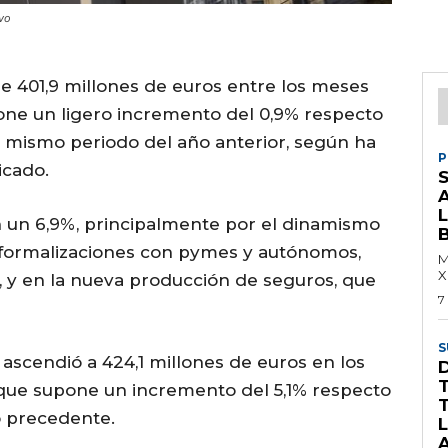
ivo
e 401,9 millones de euros entre los meses
one un ligero incremento del 0,9% respecto
l mismo periodo del año anterior, según ha
P
icado.
S
n un 6,9%, principalmente por el dinamismo
 formalizaciones con pymes y autónomos,
M
X
, y en la nueva producción de seguros, que
7
S
 ascendió a 424,1 millones de euros en los
T
que supone un incremento del 5,1% respecto
o precedente.