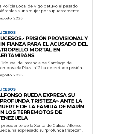
a Policía Local de Vigo detuvo el pasado
iércoles a una mujer por supuestamente...
 agosto, 2026
UCESOS
UCESOS.- PRISIÓN PROVISIONAL Y
SIN FIANZA PARA EL ACUSADO DEL
ATROPELLO MORTAL EN
BERTAMIRÁNS
l Tribunal de Instancia de Santiago de
ompostela Plaza nº 2 ha decretado prisión...
 agosto, 2026
UCESOS
ALFONSO RUEDA EXPRESA SU
«PROFUNDA TRISTEZA» ANTE LA
MUERTE DE LA FAMILIA DE MARÍN
EN LOS TERREMOTOS DE
VENEZUELA
l presidente de la Xunta de Galicia, Alfonso
ueda, ha expresado su "profunda tristeza"...