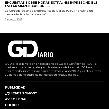
ENCUESTAS SOBRE HORAS EXTRA: «ES IMPRESCINDIBLE
EVITAR SIMPLIFICACIONES»
La Confederación de Empresarios de Galicia (CEG) ha hecho un
llamamiento a la "prudencia"...
7 agosto, 2026
GCDiario es la versión en castellano de Galicia Confidencial (GC), el
diario electrónico en gallego más veterano de internet. GC lleva
informando ininterrumpidamente desde el año 2003 y es el que más
audiencia tiene entre los periódicos en lengua gallega.
PUBLICIDAD
¿QUIÉNES SOMOS?
AVISO LEGAL
COOKIES