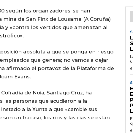
00 según los organizadores, se han
ia mina de San Finx de Lousame (A Coruña)
ia y «contra los vertidos que amenazan al
S
strófico».
L
osición absoluta a que se ponga en riesgo
L
 de empleados que genera; no vamos a dejar
u
 ha afirmado el portavoz de la Plataforma de
6
 Joám Evans.
S
E
 Cofradía de Noia, Santiago Cruz, ha
 las personas que acudieron a la
instado a la Xunta a que «cambie sus
on un fracaso, los ríos y las rías se están
E
q
6