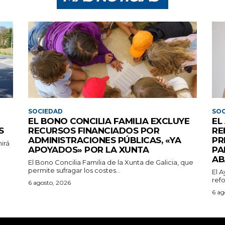
SOCIEDAD
SOC
EL BONO CONCILIA FAMILIA EXCLUYE
EL
S
RECURSOS FINANCIADOS POR
RE
ADMINISTRACIONES PÚBLICAS, «YA
PR
nirá
APOYADOS» POR LA XUNTA
PA
AB
El Bono Concilia Familia de la Xunta de Galicia, que
permite sufragar los costes...
El 
ref
6 agosto, 2026
6 ag