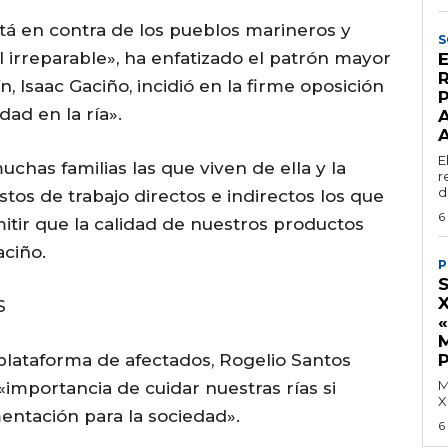
á en contra de los pueblos marineros y
S
irreparable», ha enfatizado el patrón mayor
, Isaac Gaciño, incidió en la firme oposición
dad en la ría».
E
chas familias las que viven de ella y la
r
d
tos de trabajo directos e indirectos los que
6
tir que la calidad de nuestros productos
ciño.
P
S
 plataforma de afectados, Rogelio Santos
M
«importancia de cuidar nuestras rías si
X
ntación para la sociedad».
6