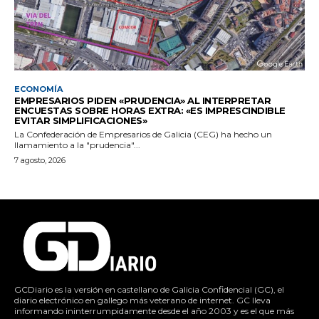
ECONOMÍA
EMPRESARIOS PIDEN «PRUDENCIA» AL INTERPRETAR
ENCUESTAS SOBRE HORAS EXTRA: «ES IMPRESCINDIBLE
EVITAR SIMPLIFICACIONES»
La Confederación de Empresarios de Galicia (CEG) ha hecho un
llamamiento a la "prudencia"...
7 agosto, 2026
GCDiario es la versión en castellano de Galicia Confidencial (GC), el
diario electrónico en gallego más veterano de internet. GC lleva
informando ininterrumpidamente desde el año 2003 y es el que más