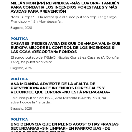
MILLÁN MON (PP) REIVINDICA «MÁS EUROPA» TAMBIÉN
PARA COMBATIR LOS INCENDIOS FORESTALES Y MÁS
AYUDAS PARA PREVENCIÓN
"Más Europa". Es la receta que el eurodiputado popular gallego
Francisco Millán Mon desearía...
8 agosto, 2026
POLÍTICA
CASARES (PSDEG) AVISA DE QUE DE «NADA VALE» QUE
EUROPA MEJORE EL CONTROL DE LOS INCENDIOS SI
LAS CCAA «RECORTAN» FONDOS
El eurodiputado del PSdeG, Nicolás González Casares (A Coruña,
1972), ha puesto en valor...
8 agosto, 2026
POLÍTICA
ANA MIRANDA ADVIERTE DE LA «FALTA DE
PREVENCIÓN» ANTE INCENDIOS FORESTALES Y
RECONOCE QUE EUROPA «NO ESTÁ PREPARADA»
La eurodiputada del BNG, Ana Miranda (Cuntis, 1971), ha
advertido de la "falta de...
8 agosto, 2026
POLÍTICA
BNG DENUNCIA QUE EN PLENO AGOSTO HAY FRANJAS
SECUNDARIAS «SIN LIMPIAR» EN PARROQUIAS «DE